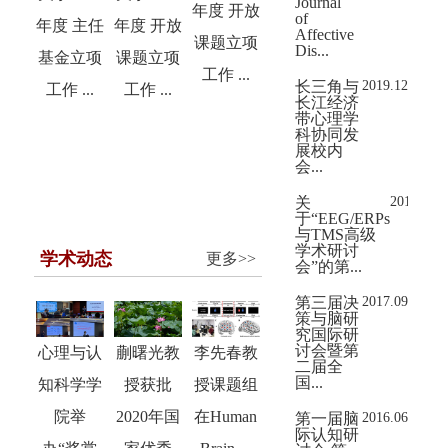
Journal
年度 开放
of
年度 主任
年度 开放
Affective
课题立项
Dis...
基金立项
课题立项
工作 ...
长三角与
2019.12
工作 ...
工作 ...
长江经济
带心理学
科协同发
展校内
会...
关
2017.09
于“EEG/ERPs
与TMS高级
学术研讨
学术动态
更多>>
会”的第...
第三届决
2017.09
策与脑研
究国际研
讨会暨第
心理与认
蒯曙光教
李先春教
二届全
国...
知科学学
授获批
授课题组
院举
2020年国
在Human
第一届脑
2016.06
际认知研